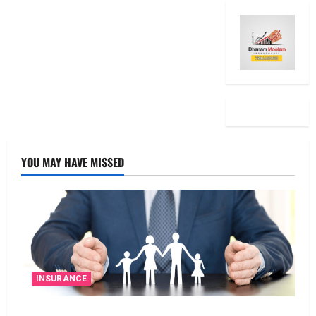
YOU MAY HAVE MISSED
INSURANCE
జీవిత బీమా ప్రీమియం గడువు దాటితే ఏమవుతుంది?