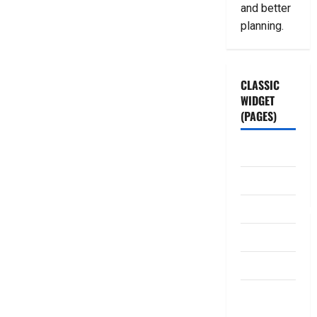
and better
planning.
CLASSIC
WIDGET
(PAGES)
ABOUT US
Contact Us
dhanammoolam.
Disclaimer
HOME
Privacy
Policy