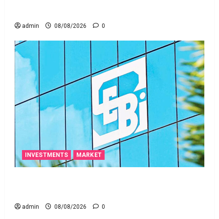
ఒక చిన్న నిర్లక్ష్యంతో ల‌క్ష‌లు కోల్పోతామా?
admin
08/08/2026
0
INVESTMENTS
MARKET
స్టాక్‌ ఎక్స్ఛేంజీలు, క్లియరింగ్‌ కార్పొరేషన్లకు విడివిడిగా సెబీ
కొత్త నిబంధనలు
admin
08/08/2026
0