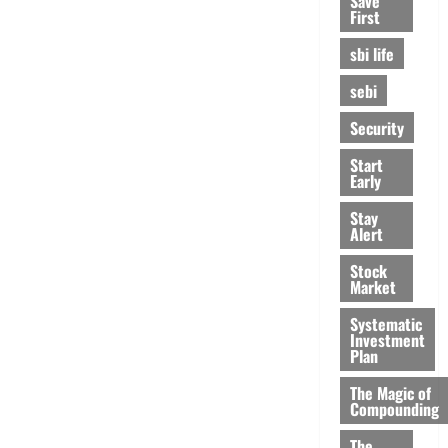
Save
First
sbi life
sebi
Security
Start
Early
Stay
Alert
Stock
Market
Systematic
Investment
Plan
The Magic of
Compounding
The