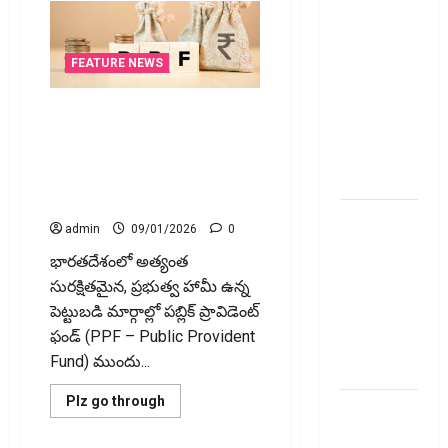
ప్రీమియం
గడువు
దాటితే
FEATURE NEWS
ఏమవుతుంది?
ఒక చిన్న
PPF కేవైసీ కొత్త రూల్స్ తెలుసా!
నిర్లక్ష్యంతో
లేకుంటే మీ అకౌంట్ క్లోజ్ ! Do You
ల‌క్ష‌లు
Know the New PPF KYC Rules?
కోల్పోతామా?
Or Your Account Could Be
Closed!
స్టాక్‌
admin
09/01/2026
0
ఎక్స్ఛేంజీలు,
భారతదేశంలో అత్యంత
క్లియరింగ్‌
సురక్షితమైన, ప్రభుత్వ హామీ ఉన్న
కార్పొరేషన్లకు
పెట్టుబడి మార్గాల్లో పబ్లిక్ ప్రావిడెంట్
విడివిడిగా
ఫండ్ (PPF – Public Provident
సెబీ కొత్త
Fund) ముందు...
నిబంధనలు
Read
Plz go through
టెక్నోక్రాఫ్ట్
more
about
వెంచర్స్
PPF