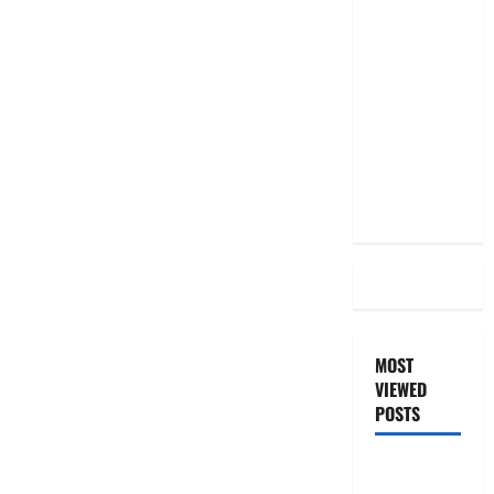
మీ EMI
అలాగే
ఉందా..
Even After
RBI Rate
Cut, Is Your
EMI Still
the Same
MOST
VIEWED
POSTS
జీరో టు వ‌న్