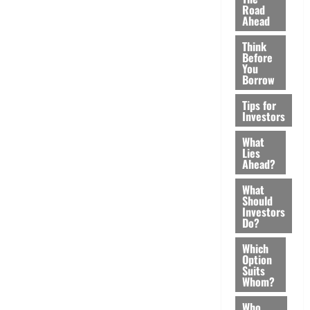
Road
Ahead
Think
Before
You
Borrow
Tips for
Investors
What
Lies
Ahead?
What
Should
Investors
Do?
Which
Option
Suits
Whom?
Who