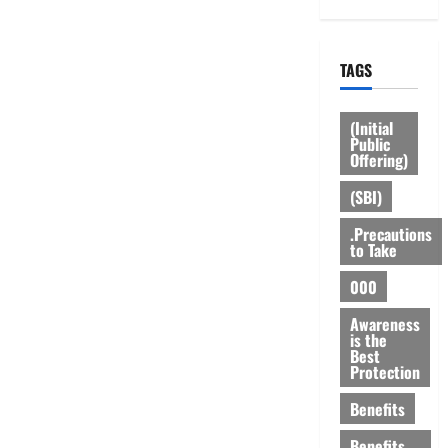
TAGS
(Initial
Public
Offering)
(SBI)
.Precautions
to Take
000
Awareness
is the
Best
Protection
Benefits
Benefits