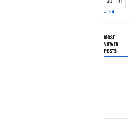
30
31
« Jul
MOST
VIEWED
POSTS
జీరో టు వ‌న్
బుక్ స‌మ‌రీ
తెలుగు
ZERO TO
ONE book
summery
telugu
బ్యాంకుల్లో
మోసపోవ‌ద్దు..