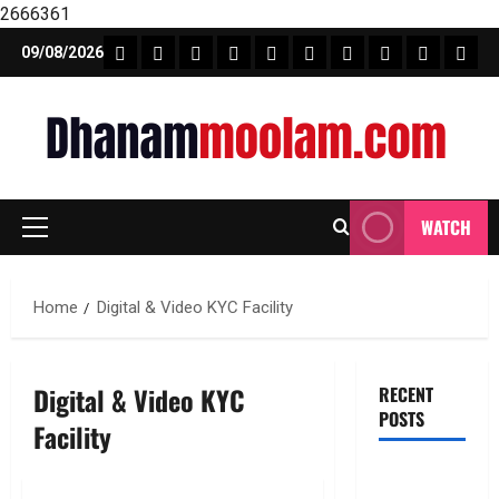
2666361
Skip
FEATURE NEWS
FINICAL PLANNING
MARKET
INVESTMENTS
NEWS
INSURANCE
MUTUAL FUND
MONEY TIP
BOOKS
Unca
09/08/2026
to
content
WATCH
Primary
Menu
Home
Digital & Video KYC Facility
Digital & Video KYC
RECENT
POSTS
Facility
జీవిత బీమా