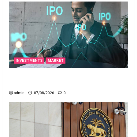
INVESTMENTS
MARKET
టెక్నోక్రాఫ్ట్ వెంచర్స్ ఐపీఓ: షార్ట్ టర్మ్ ఇన్‌వెస్టర్లు అప్లై
చేయవచ్చా?
admin
07/08/2026
0